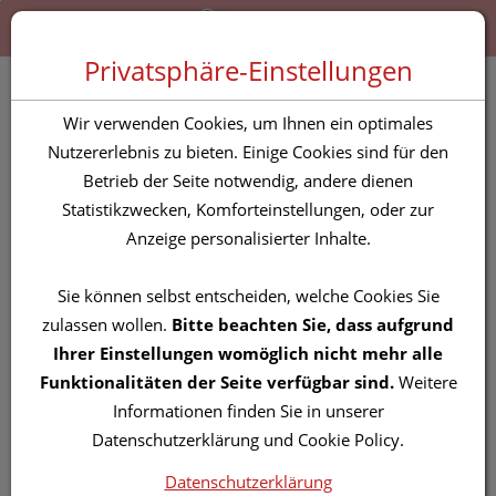
Zum “Inhalt dieser Seite” springen [AK + 0]
Zum Menü “Produkte” springen [AK + 1]
Zum Menü “Über uns / Service” springen [AK + 2]
Zu “Shop-Menüs” springen [AK + 3]
Zum "Barrierefreiheits-Menü" springen [AK + 4]
Zu den “Fusszeilen-Informationen” springen [AK + 5]
Toggle 
Produktsuche
Privatsphäre-Einstellungen
Aethera Grapefruitöl
Wir verwenden Cookies, um Ihnen ein optimales
Nutzererlebnis zu bieten. Einige Cookies sind für den
Betrieb der Seite notwendig, andere dienen
PZN: 2981427
Statistikzwecken, Komforteinstellungen, oder zur
Anzeige personalisierter Inhalte.
Sie können selbst entscheiden, welche Cookies Sie
zulassen wollen.
Bitte beachten Sie, dass aufgrund
Ihrer Einstellungen womöglich nicht mehr alle
Funktionalitäten der Seite verfügbar sind.
Weitere
Informationen finden Sie in unserer
Datenschutzerklärung und Cookie Policy.
Datenschutzerklärung