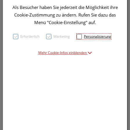
Als Besucher haben Sie jederzeit die Möglichkeit ihre
Cookie-Zustimmung zu ändern. Rufen Sie dazu das
Menü "Cookie-Einstellung" auf.
Erforderlich
Marketing
Personalisierung
Symbolbild(er)
Mehr Cookie-Infos einblenden
14,91 EUR
10 ml / Einheit
inkl. 20% MwSt.
Dieses Produkt ist derzeit vom Hersteller
nicht lieferbar