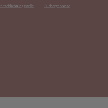
reitschlichtungsstelle
Suchergebnisse
fnet in neuem Tab)