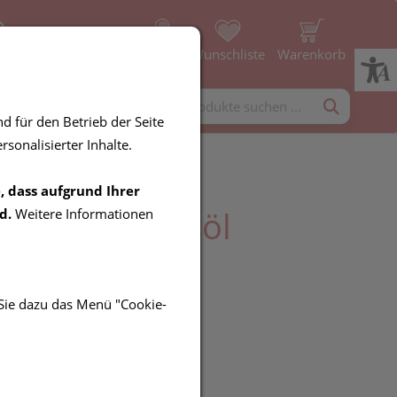
ice
Profil
Wunschliste
Warenkorb
rgänzung
Diverses
d für den Betrieb der Seite
sonalisierter Inhalte.
, dass aufgrund Ihrer
ra Eucalyptusöl
d.
Weitere Informationen
 Sie dazu das Menü "Cookie-
R