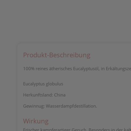
Produkt-Beschreibung
100% reines ätherisches Eucalyptusöl, in Erkältungsz
Eucalyptus globulus
Herkunftsland: China
Gewinnug: Wasserdampfdestillation.
Wirkung
Frischer kampferartiger Geruch. Besonders in der kal