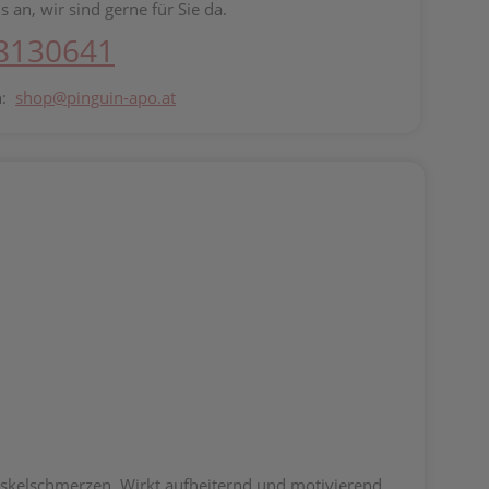
s an, wir sind gerne für Sie da.
 8130641
n:
shop@pinguin-apo.at
Muskelschmerzen. Wirkt aufheiternd und motivierend