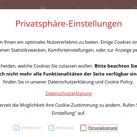
81 30 641
Bereitschaftsdienst
Über uns
Rezept-Anfrage
Serv
Privatsphäre-Einstellungen
tel
Homöopathika
Hautpflege
Familie
Nahrungse
Ihnen ein optimales Nutzererlebnis zu bieten. Einige Cookies sin
nen Statistikzwecken, Komforteinstellungen, oder zur Anzeige per
cheiden, welche Cookies Sie zulassen wollen.
Bitte beachten Sie
Aethe
h nicht mehr alle Funktionalitäten der Seite verfügbar sin
finden Sie in unserer Datenschutzerklärung und Cookie Policy.
Datenschutzerklärung
PZN: 2981396
erzeit die Möglichkeit ihre Cookie-Zustimmung zu ändern. Rufen
6,60 EU
Einstellung" auf.
10 ml / Einheit
Erforderlich
Marketing
Personalisierung