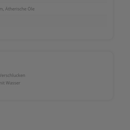
m, Ätherische Öle
 Verschlucken
mit Wasser