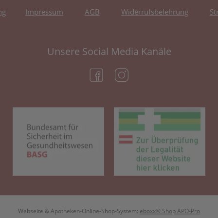
ng
Impressum
AGB
Widerrufsbelehrung
St
Unsere Social Media Kanäle
(öffnet in neuem Tab)
(öffnet in neuem Tab)
(öffnet in neuem Tab)
(öf
Webseite & Apotheken-Online-Shop-System:
eboxx® Shop APO-Pro