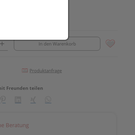
In den Warenkorb
Produktanfrage
mit Freunden teilen
reator\plugin\share\core\structs\SocialSharingServiceSettings]:fo
Pinterest
LinkedIn
Xing
WhatsApp (#[creator\plugin\share\core\st
he Beratung