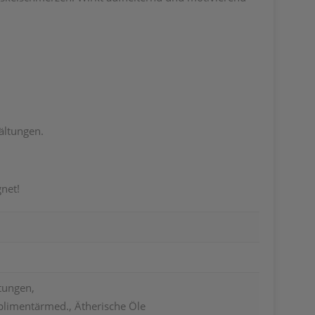
ältungen.
net!
tungen,
imentärmed., Ätherische Öle