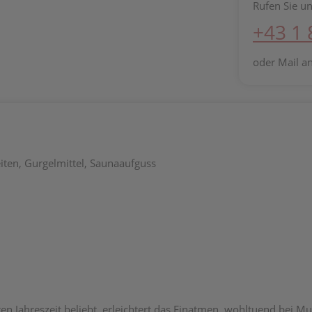
Rufen Sie un
+43 1
oder Mail a
eiten, Gurgelmittel, Saunaaufguss
ten Jahreszeit beliebt, erleichtert das Einatmen, wohltuend bei 