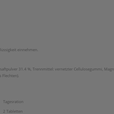
Flüssigkeit einnehmen.
olasaftpulver 31.4 %, Trennmittel: vernetzter Cellulosegummi, Mag
 Flechten).
Tagesration
2 Tabletten