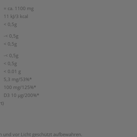
= ca. 1100 mg
11 kJ/3 kcal
< 0,5g
-< 0,5g
< 0,5g
-< 0,5g
< 0,5g
< 0.01 g
5,3 mg/53%*
100 mg/125%*
D3 10 µg/200%*
t)
n und vor Licht geschützt aufbewahren.