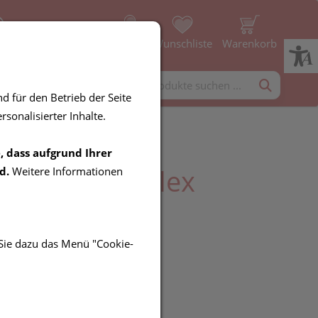
ice
Profil
Wunschliste
Warenkorb
rgänzung
Diverses
d für den Betrieb der Seite
sonalisierter Inhalte.
, dass aufgrund Ihrer
el Zink-Complex
d.
Weitere Informationen
 Sie dazu das Menü "Cookie-
UR