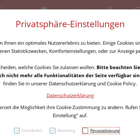
81 30 641
Bereitschaftsdienst
Über uns
Rezept-Anfrage
Serv
Privatsphäre-Einstellungen
tel
Homöopathika
Hautpflege
Familie
Nahrungse
Ihnen ein optimales Nutzererlebnis zu bieten. Einige Cookies sin
nen Statistikzwecken, Komforteinstellungen, oder zur Anzeige per
cheiden, welche Cookies Sie zulassen wollen.
Bitte beachten Sie
A.Vog
h nicht mehr alle Funktionalitäten der Seite verfügbar sin
finden Sie in unserer Datenschutzerklärung und Cookie Policy.
Datenschutzerklärung
PZN: 5328337
erzeit die Möglichkeit ihre Cookie-Zustimmung zu ändern. Rufen
14,91 E
Einstellung" auf.
30 Stk. / Einheit
Erforderlich
Marketing
Personalisierung