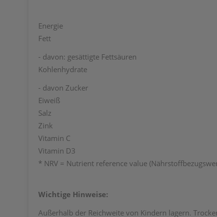
Energie
Fett
- davon: gesättigte Fettsäuren
Kohlenhydrate
- davon Zucker
Eiweiß
Salz
Zink
Vitamin C
Vitamin D3
* NRV = Nutrient reference value (Nährstoffbezugswer
Wichtige Hinweise:
Außerhalb der Reichweite von Kindern lagern.
Trocke