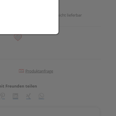
odukt ist derzeit vom Hersteller nicht lieferbar
Produktanfrage
mit Freunden teilen
reator\plugin\share\core\structs\SocialSharingServiceSettings]:fo
Pinterest
LinkedIn
Xing
WhatsApp (#[creator\plugin\share\core\st