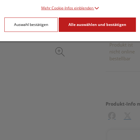
inkl. 10% MwSt.
Mehr Cookie-Infos einblenden
Dieses Pr
Auswahl bestätigen
Alle auswählen und bestätigen
Produkt ist
nicht online
bestellbar
Produkt-Info 
Facebook
X (#[c