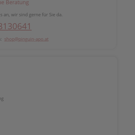
he Beratung
s an, wir sind gerne für Sie da.
 8130641
n:
shop@pinguin-apo.at
ng