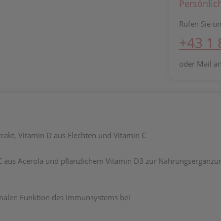
Persönlic
Rufen Sie un
+43 1
oder Mail a
rakt, Vitamin D aus Flechten und Vitamin C
n C aus Acerola und pﬂanzlichem Vitamin D3 zur Nahrungsergänzu
ormalen Funktion des Immunsystems bei