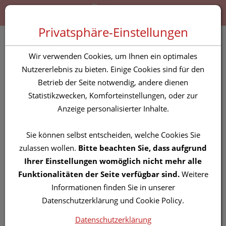
Zum “Inhalt dieser Seite” springen [AK + 0]
Zum Menü “Produkte” springen [AK + 1]
Zum Menü “Über uns / Service” springen [AK + 2]
Zu “Shop-Menüs” springen [AK + 3]
Zum "Barrierefreiheits-Menü" springen [AK + 4]
Zu den “Fusszeilen-Informationen” springen [AK + 5]
Toggle 
Produktsuche
Privatsphäre-Einstellungen
A.Vogel Herbamare®
Wir verwenden Cookies, um Ihnen ein optimales
Original, Bio
Nutzererlebnis zu bieten. Einige Cookies sind für den
Betrieb der Seite notwendig, andere dienen
Statistikzwecken, Komforteinstellungen, oder zur
PZN: 0244972
Anzeige personalisierter Inhalte.
Sie können selbst entscheiden, welche Cookies Sie
zulassen wollen.
Bitte beachten Sie, dass aufgrund
Ihrer Einstellungen womöglich nicht mehr alle
Funktionalitäten der Seite verfügbar sind.
Weitere
Informationen finden Sie in unserer
Datenschutzerklärung und Cookie Policy.
Datenschutzerklärung