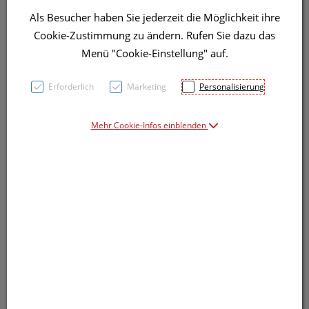
Als Besucher haben Sie jederzeit die Möglichkeit ihre
Cookie-Zustimmung zu ändern. Rufen Sie dazu das
Menü "Cookie-Einstellung" auf.
Erforderlich
Marketing
Personalisierung
Mehr Cookie-Infos einblenden
Symbolbild(er)
4,99 EUR
250 g / Einheit
inkl. 10% MwSt.
lieferbar